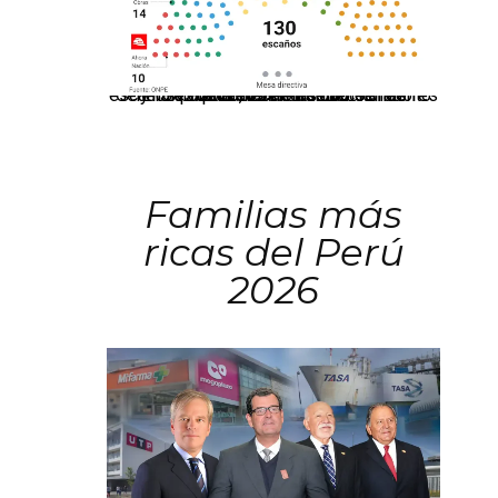
El JNE oficializó la distribución de escaños para la elección de 60 senadores y 130 diputados en las Elecciones Generales 2026, tras el restablecimiento de la Bicameralidad.
Familias más
ricas del Perú
2026