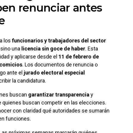
ben renunciar antes
e
a los
funcionarios y trabajadores del sector
, sino una
licencia sin goce de haber
. Esta
tidad y aplicarse desde el
11 de febrero de
 comicios
. Los documentos de renuncia o
go ante el
jurado electoral especial
ibir la candidatura.
iones buscan
garantizar transparencia
y
 quienes buscan competir en las elecciones.
nocer con claridad qué autoridades se sumarán
 en funciones.
ha. Las próximas semanas marcarán quiénes