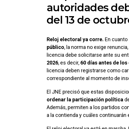
autoridades de
del 13 de octubr
Reloj electoral ya corre.
En cuanto 
público
, la norma no exige renuncia
licencia debe solicitarse ante su en
2026
, es decir,
60 días antes de los
licencia deben registrarse como car
correspondiente al momento de inscr
El JNE precisó que estas disposic
ordenar la participación política
de
Además, permiten a los partidos co
a la contienda y cuáles continuarán
El reloj electoral ya está en marc