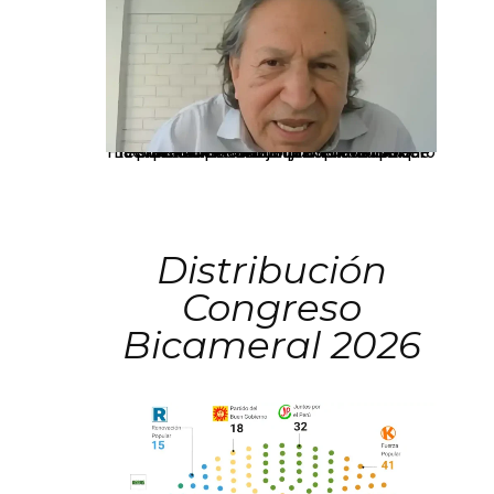
La presidenta Keiko Fujimori informó que la solicitud de indulto presentada por el expresidente Alejandro Toledo será evaluada por la Comisión de Gracias Presidenciales conforme al procedimiento establecido.
Distribución
Congreso
Bicameral 2026