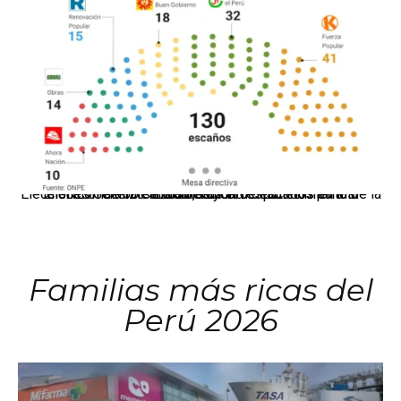
El JNE oficializó la distribución de escaños para la elección de 60 senadores y 130 diputados en las Elecciones Generales 2026, tras el restablecimiento de la Bicameralidad.
Familias más ricas del
Perú 2026