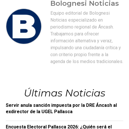
Bolognesi Noticias
Equipo editorial de Bolognesi
Noticias especializado en
periodismo regional de Áncash.
Trabajamos para ofrecer
información alternativa y veraz,
impulsando una ciudadanía crítica y
con criterio propio frente a la
agenda de los medios tradicionales.
Últimas Noticias
Servir anula sanción impuesta por la DRE Áncash al
exdirector de la UGEL Pallasca
Encuesta Electoral Pallasca 2026: ¿Quién será el