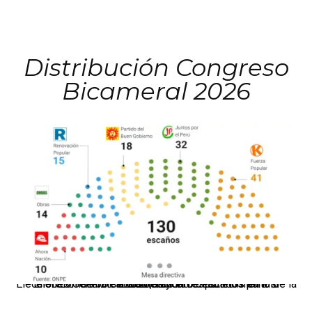
Distribución Congreso
Bicameral 2026
El JNE oficializó la distribución de escaños para la elección de 60 senadores y 130 diputados en las Elecciones Generales 2026, tras el restablecimiento de la Bicameralidad.