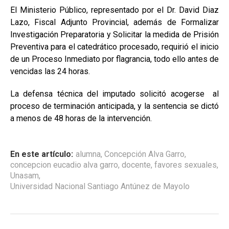
El Ministerio Público, representado por el Dr. David Diaz
Lazo, Fiscal Adjunto Provincial, además de Formalizar
Investigación Preparatoria y Solicitar la medida de Prisión
Preventiva para el catedrático procesado, requirió el inicio
de un Proceso Inmediato por flagrancia, todo ello antes de
vencidas las 24 horas.
La defensa técnica del imputado solicitó acogerse al
proceso de terminación anticipada, y la sentencia se dictó
a menos de 48 horas de la intervención.
En este artículo:
alumna
,
Concepción Alva Garro
,
concepcion eucadio alva garro
,
docente
,
favores sexuales
,
Unasam
,
Universidad Nacional Santiago Antúnez de Mayolo