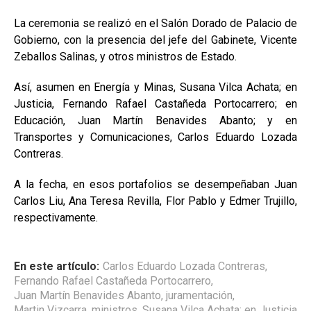
La ceremonia se realizó en el Salón Dorado de Palacio de
Gobierno, con la presencia del jefe del Gabinete, Vicente
Zeballos Salinas, y otros ministros de Estado.
Así, asumen en Energía y Minas, Susana Vilca Achata; en
Justicia, Fernando Rafael Castañeda Portocarrero; en
Educación, Juan Martín Benavides Abanto; y en
Transportes y Comunicaciones, Carlos Eduardo Lozada
Contreras.
A la fecha, en esos portafolios se desempeñaban Juan
Carlos Liu, Ana Teresa Revilla, Flor Pablo y Edmer Trujillo,
respectivamente.
En este artículo:
Carlos Eduardo Lozada Contreras
,
Fernando Rafael Castañeda Portocarrero
,
Juan Martín Benavides Abanto
,
juramentación
,
Martin Vizcarra
,
ministros
,
Susana Vilca Achata; en Justicia