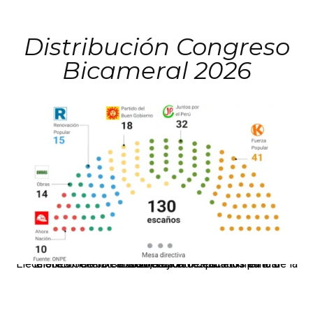
Distribución Congreso
Bicameral 2026
El JNE oficializó la distribución de escaños para la elección de 60 senadores y 130 diputados en las Elecciones Generales 2026, tras el restablecimiento de la Bicameralidad.