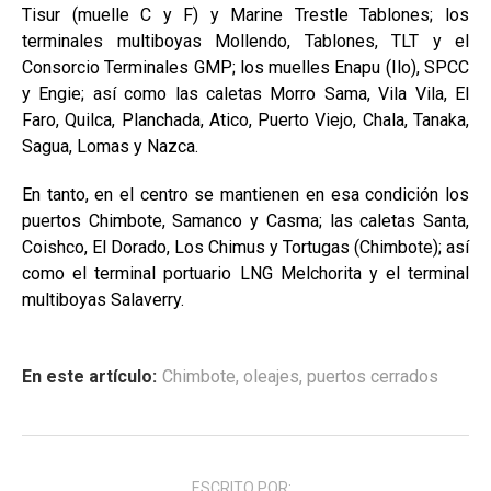
Tisur (muelle C y F) y Marine Trestle Tablones; los
terminales multiboyas Mollendo, Tablones, TLT y el
Consorcio Terminales GMP; los muelles Enapu (Ilo), SPCC
y Engie; así como las caletas Morro Sama, Vila Vila, El
Faro, Quilca, Planchada, Atico, Puerto Viejo, Chala, Tanaka,
Sagua, Lomas y Nazca.
En tanto, en el centro se mantienen en esa condición los
puertos Chimbote, Samanco y Casma; las caletas Santa,
Coishco, El Dorado, Los Chimus y Tortugas (Chimbote); así
como el terminal portuario LNG Melchorita y el terminal
multiboyas Salaverry.
En este artículo:
Chimbote
,
oleajes
,
puertos cerrados
ESCRITO POR: