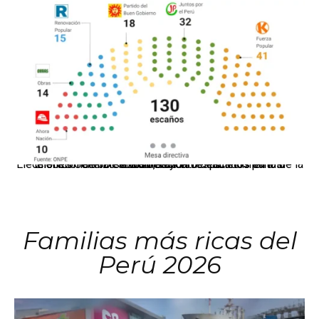
El JNE oficializó la distribución de escaños para la elección de 60 senadores y 130 diputados en las Elecciones Generales 2026, tras el restablecimiento de la Bicameralidad.
Familias más ricas del
Perú 2026