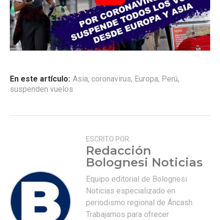
En este artículo:
Asia
,
coronavirus
,
Europa
,
Perú
,
suspenden vuelos
ESCRITO POR:
Redacción
Bolognesi Noticias
Equipo editorial de Bolognesi
Noticias especializado en
periodismo regional de Áncash.
Trabajamos para ofrecer