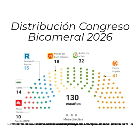
Distribución Congreso
Bicameral 2026
El JNE oficializó la distribución de escaños para la elección de 60 senadores y 130 diputados en las Elecciones Generales 2026, tras el restablecimiento de la Bicameralidad.