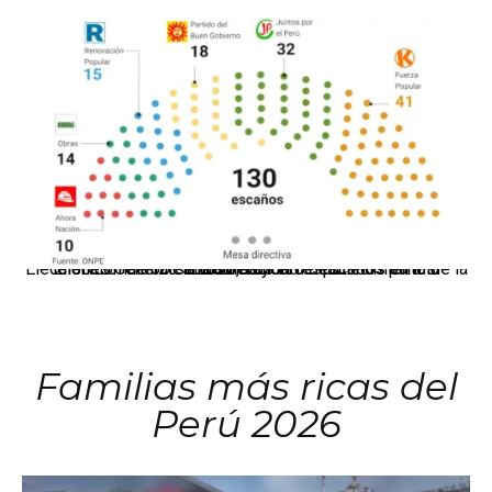
El JNE oficializó la distribución de escaños para la elección de 60 senadores y 130 diputados en las Elecciones Generales 2026, tras el restablecimiento de la Bicameralidad.
Familias más ricas del
Perú 2026