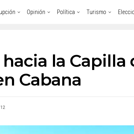
upción
Opinión
Política
Turismo
Elecci
hacia la Capilla
 en Cabana
012