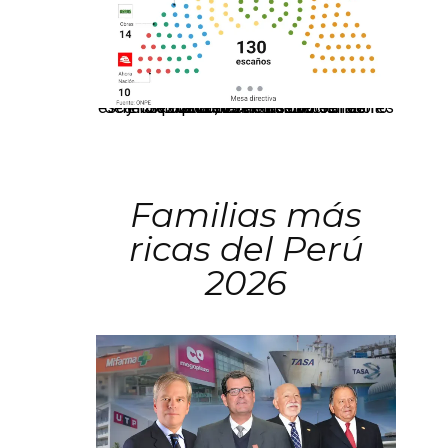
El JNE oficializó la distribución de escaños para la elección de 60 senadores y 130 diputados en las Elecciones Generales 2026, tras el restablecimiento de la Bicameralidad.
Familias más
ricas del Perú
2026