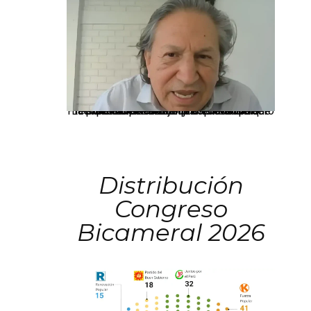
La presidenta Keiko Fujimori informó que la solicitud de indulto presentada por el expresidente Alejandro Toledo será evaluada por la Comisión de Gracias Presidenciales conforme al procedimiento establecido.
Distribución
Congreso
Bicameral 2026