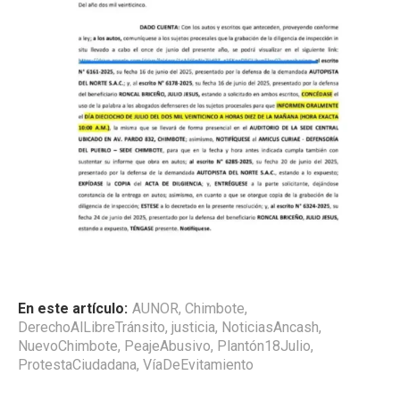
En este artículo:
AUNOR
,
Chimbote
,
DerechoAlLibreTránsito
,
justicia
,
NoticiasAncash
,
NuevoChimbote
,
PeajeAbusivo
,
Plantón18Julio
,
ProtestaCiudadana
,
VíaDeEvitamiento