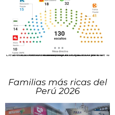
El JNE oficializó la distribución de escaños para la elección de 60 senadores y 130 diputados en las Elecciones Generales 2026, tras el restablecimiento de la Bicameralidad.
Familias más ricas del
Perú 2026