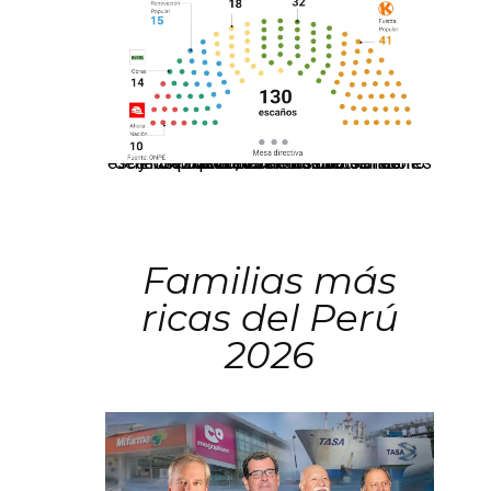
El JNE oficializó la distribución de escaños para la elección de 60 senadores y 130 diputados en las Elecciones Generales 2026, tras el restablecimiento de la Bicameralidad.
Familias más
ricas del Perú
2026