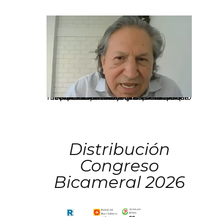
La presidenta Keiko Fujimori informó que la solicitud de indulto presentada por el expresidente Alejandro Toledo será evaluada por la Comisión de Gracias Presidenciales conforme al procedimiento establecido.
Distribución
Congreso
Bicameral 2026