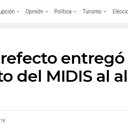
upción
Opinión
Política
Turismo
Elecci
prefecto entregó
o del MIDIS al a
018