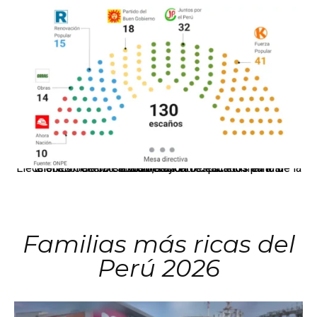
El JNE oficializó la distribución de escaños para la elección de 60 senadores y 130 diputados en las Elecciones Generales 2026, tras el restablecimiento de la Bicameralidad.
Familias más ricas del
Perú 2026