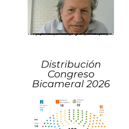
La presidenta Keiko Fujimori informó que la solicitud de indulto presentada por el expresidente Alejandro Toledo será evaluada por la Comisión de Gracias Presidenciales conforme al procedimiento establecido.
Distribución
Congreso
Bicameral 2026