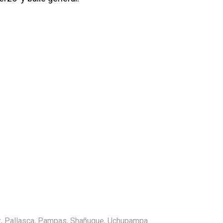
z
,
Pallasca
,
Pampas
,
Shañuque
,
Uchupampa