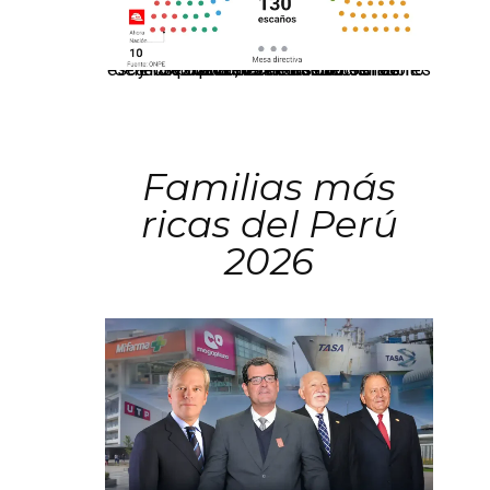
El JNE oficializó la distribución de escaños para la elección de 60 senadores y 130 diputados en las Elecciones Generales 2026, tras el restablecimiento de la Bicameralidad.
Familias más
ricas del Perú
2026