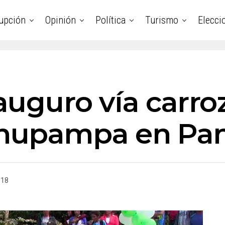
upción
Opinión
Política
Turismo
Elecci
nauguro vía carro
hupampa en Pa
018