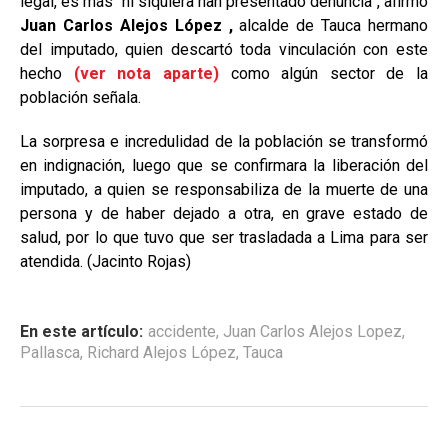
legal, es más “ni siquiera han presentado denuncia”, afirmó
Juan Carlos Alejos López ,
alcalde de Tauca hermano
del imputado, quien descartó toda vinculación con este
hecho
(ver nota aparte)
como algún sector de la
población señala.
La sorpresa e incredulidad de la población se transformó
en indignación, luego que se confirmara la liberación del
imputado, a quien se responsabiliza de la muerte de una
persona y de haber dejado a otra, en grave estado de
salud, por lo que tuvo que ser trasladada a Lima para ser
atendida. (Jacinto Rojas)
En este artículo:
accidente
,
Juan Carlos Alejos Lopez
,
Pallasca
,
Richard Alejos López
,
Tauca