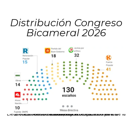
Distribución Congreso
Bicameral 2026
El JNE oficializó la distribución de escaños para la elección de 60 senadores y 130 diputados en las Elecciones Generales 2026, tras el restablecimiento de la Bicameralidad.