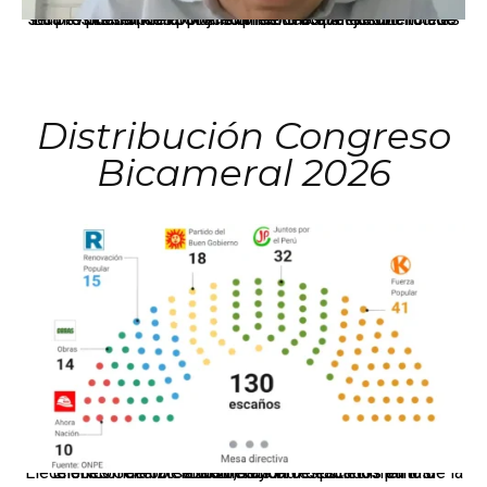
La presidenta Keiko Fujimori informó que la solicitud de indulto presentada por el expresidente Alejandro Toledo será evaluada por la Comisión de Gracias Presidenciales conforme al procedimiento establecido.
Distribución Congreso
Bicameral 2026
El JNE oficializó la distribución de escaños para la elección de 60 senadores y 130 diputados en las Elecciones Generales 2026, tras el restablecimiento de la Bicameralidad.