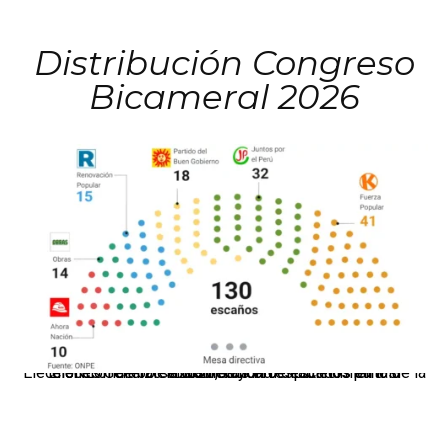
Distribución Congreso
Bicameral 2026
El JNE oficializó la distribución de escaños para la elección de 60 senadores y 130 diputados en las Elecciones Generales 2026, tras el restablecimiento de la Bicameralidad.