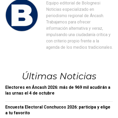
Equipo editorial de Bolognesi
Noticias especializado en
periodismo regional de Áncash.
Trabajamos para ofrecer
información alternativa y veraz,
impulsando una ciudadanía crítica y
con criterio propio frente a la
agenda de los medios tradicionales.
Últimas Noticias
Electores en Áncash 2026: más de 969 mil acudirán a
las urnas el 4 de octubre
Encuesta Electoral Conchucos 2026: participa y elige
a tu favorito