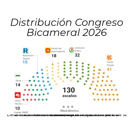
Distribución Congreso
Bicameral 2026
El JNE oficializó la distribución de escaños para la elección de 60 senadores y 130 diputados en las Elecciones Generales 2026, tras el restablecimiento de la Bicameralidad.