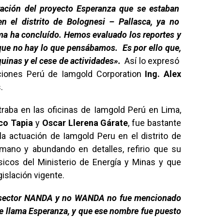
ración del proyecto Esperanza que se estaban
en el distrito de Bolognesi – Pallasca, ya no
a ha concluído. Hemos evaluado los reportes y
rque no hay lo que pensábamos. Es por ello que,
uinas y el cese de actividades».
Así lo expresó
ciones Perú de Iamgold Corporation
Ing. Alex
.
traba en las oficinas de Iamgold Perú en Lima,
o Tapia
y
Oscar Llerena Gárate
, fue bastante
la actuación de Iamgold Peru en el distrito de
mano y abundando en detalles, refirio que su
icos del Ministerio de Energía y Minas y que
islación vigente.
 sector NANDA y no WANDA no fue mencionado
se llama Esperanza, y que ese nombre fue puesto