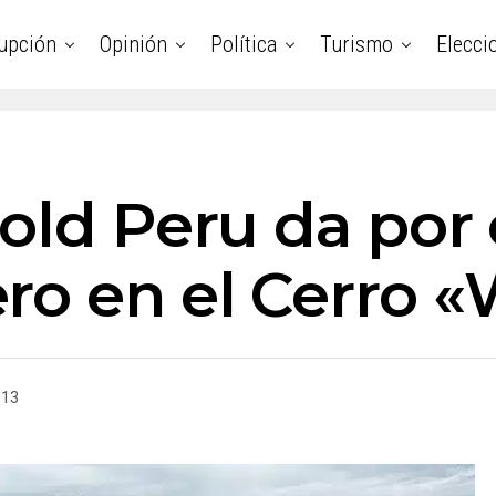
upción
Opinión
Política
Turismo
Elecci
gold Peru da por
ro en el Cerro 
013