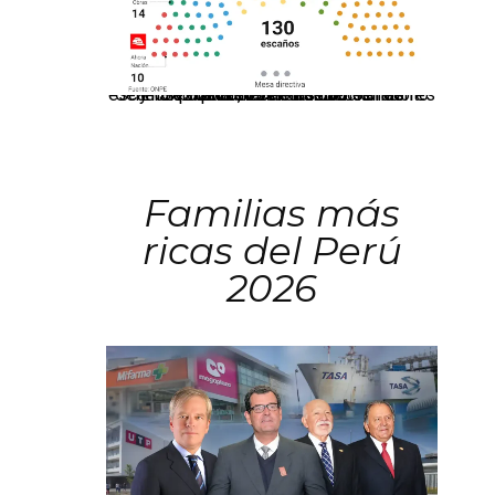
El JNE oficializó la distribución de escaños para la elección de 60 senadores y 130 diputados en las Elecciones Generales 2026, tras el restablecimiento de la Bicameralidad.
Familias más
ricas del Perú
2026