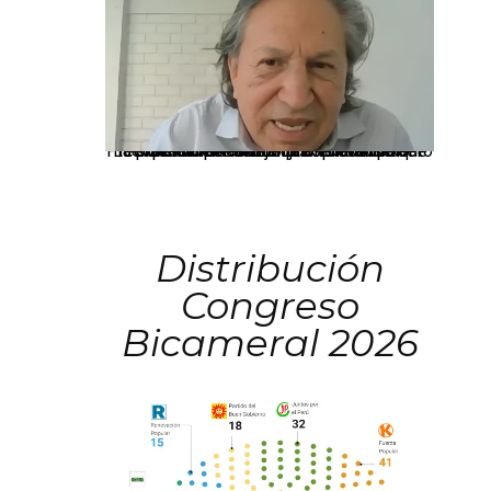
La presidenta Keiko Fujimori informó que la solicitud de indulto presentada por el expresidente Alejandro Toledo será evaluada por la Comisión de Gracias Presidenciales conforme al procedimiento establecido.
Distribución
Congreso
Bicameral 2026