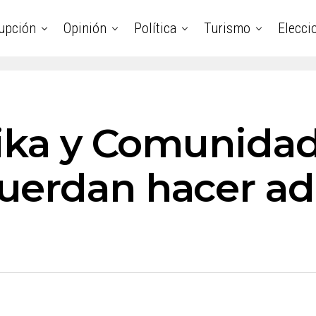
upción
Opinión
Política
Turismo
Elecci
rika y Comunid
uerdan hacer ad