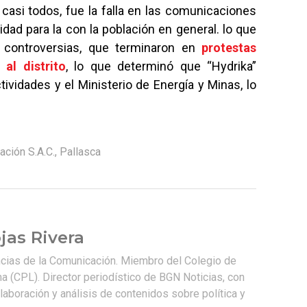
casi todos, fue la falla en las comunicaciones
dad para la con la población en general. lo que
 controversias, que terminaron en
protestas
al distrito
, lo que determinó que “Hydrika”
vidades y el Ministerio de Energía y Minas, lo
ación S.A.C.
,
Pallasca
jas Rivera
ncias de la Comunicación. Miembro del Colegio de
a (CPL). Director periodístico de BGN Noticias, con
laboración y análisis de contenidos sobre política y