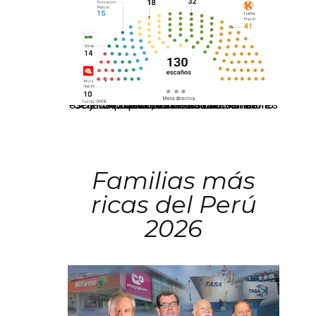
El JNE oficializó la distribución de escaños para la elección de 60 senadores y 130 diputados en las Elecciones Generales 2026, tras el restablecimiento de la Bicameralidad.
Familias más
ricas del Perú
2026