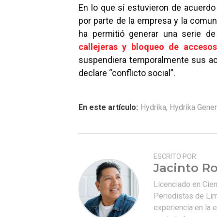
En lo que sí estuvieron de acuerdo 
por parte de la empresa y la comuni
ha permitió generar una serie de
callejeras y bloqueo de accesos 
suspendiera temporalmente sus acti
declare “conflicto social”.
En este artículo:
Hydrika
,
Hydrika Gener
ESCRITO POR:
Jacinto Ro
Licenciado en Cie
Periodistas de Lim
experiencia en la e