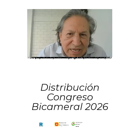
La presidenta Keiko Fujimori informó que la solicitud de indulto presentada por el expresidente Alejandro Toledo será evaluada por la Comisión de Gracias Presidenciales conforme al procedimiento establecido.
Distribución
Congreso
Bicameral 2026