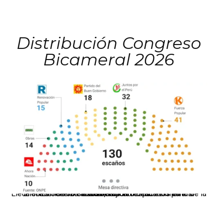
Distribución Congreso
Bicameral 2026
El JNE oficializó la distribución de escaños para la elección de 60 senadores y 130 diputados en las Elecciones Generales 2026, tras el restablecimiento de la Bicameralidad.