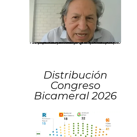
La presidenta Keiko Fujimori informó que la solicitud de indulto presentada por el expresidente Alejandro Toledo será evaluada por la Comisión de Gracias Presidenciales conforme al procedimiento establecido.
Distribución
Congreso
Bicameral 2026