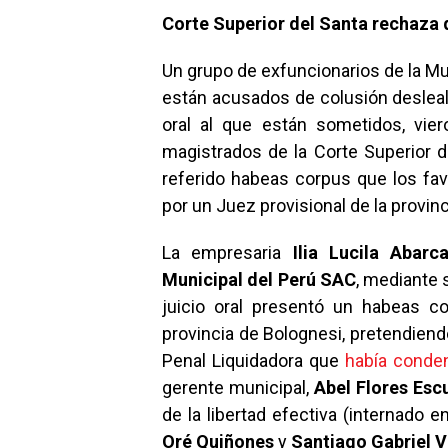
Corte Superior del Santa rechaz
Un grupo de exfuncionarios de la Mu
están acusados de colusión desleal 
oral al que están sometidos, vi
magistrados de la Corte Superior d
referido habeas corpus que los favo
por un Juez provisional de la provin
La empresaria
Ilia Lucila Abarc
Municipal del Perú SAC
, mediante 
juicio oral presentó un habeas c
provincia de Bolognesi, pretendiendo
Penal Liquidadora que
había conde
gerente municipal,
Abel Flores Esc
de la libertad efectiva (internado 
Oré Quiñones
y
Santiago Gabriel Va