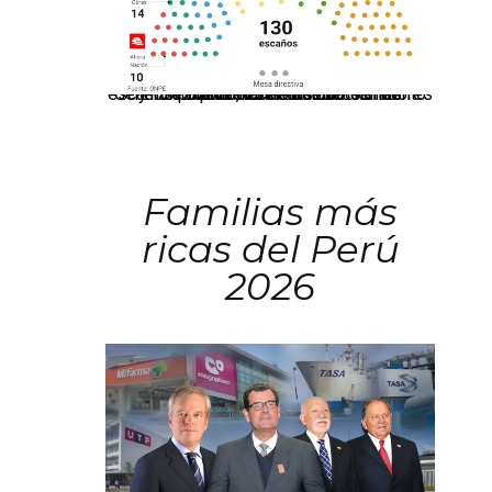
El JNE oficializó la distribución de escaños para la elección de 60 senadores y 130 diputados en las Elecciones Generales 2026, tras el restablecimiento de la Bicameralidad.
Familias más
ricas del Perú
2026