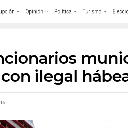
upción
Opinión
Política
Turismo
Elecci
ncionarios munic
l con ilegal hábe
016