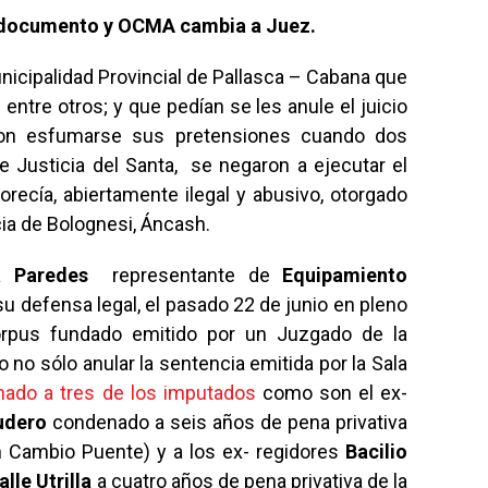
a documento y OCMA cambia a Juez.
nicipalidad Provincial de Pallasca – Cabana que
entre otros; y que pedían se les anule el juicio
eron esfumarse sus pretensiones cuando dos
e Justicia del Santa, se negaron a ejecutar el
recía, abiertamente ilegal y abusivo, otorgado
cia de Bolognesi, Áncash.
a Paredes
representante de
Equipamiento
su defensa legal, el pasado 22 de junio en pleno
orpus fundado emitido por un Juzgado de la
 no sólo anular la sentencia emitida por la Sala
nado a tres de los imputados
como son el ex-
udero
condenado a seis años de pena privativa
en Cambio Puente) y a los ex- regidores
Bacilio
lle Utrilla
a cuatro años de pena privativa de la