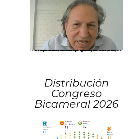
La presidenta Keiko Fujimori informó que la solicitud de indulto presentada por el expresidente Alejandro Toledo será evaluada por la Comisión de Gracias Presidenciales conforme al procedimiento establecido.
Distribución
Congreso
Bicameral 2026