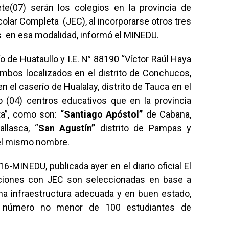
te(07) serán los colegios en la provincia de
colar Completa (JEC), al incorporarse otros tres
es en esa modalidad, informó el MINEDU.
o de Huataullo y I.E. N° 88190 “Víctor Raúl Haya
ambos localizados en el distrito de Conchucos,
 el caserío de Hualalay, distrito de Tauca en el
 (04) centros educativos que en la provincia
a”, como son:
“Santiago Apóstol”
de Cabana,
allasca, “
San Agustín”
distrito de Pampas y
del mismo nombre.
6-MINEDU, publicada ayer en el diario oficial El
tuciones con JEC son seleccionadas en base a
na infraestructura adecuada y en buen estado,
un número no menor de 100 estudiantes de