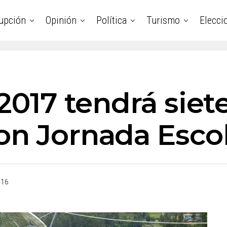
upción
Opinión
Política
Turismo
Elecci
 2017 tendrá siet
on Jornada Esco
016