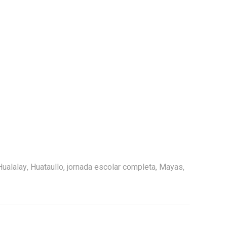
Hualalay
,
Huataullo
,
jornada escolar completa
,
Mayas
,