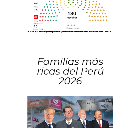
El JNE oficializó la distribución de escaños para la elección de 60 senadores y 130 diputados en las Elecciones Generales 2026, tras el restablecimiento de la Bicameralidad.
Familias más
ricas del Perú
2026