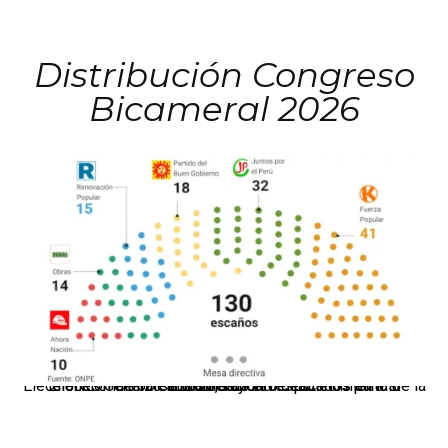
Distribución Congreso
Bicameral 2026
El JNE oficializó la distribución de escaños para la elección de 60 senadores y 130 diputados en las Elecciones Generales 2026, tras el restablecimiento de la Bicameralidad.