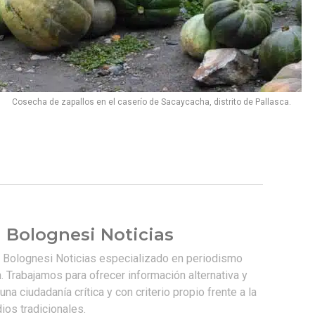
Cosecha de zapallos en el caserío de Sacaycacha, distrito de Pallasca.
 Bolognesi Noticias
e Bolognesi Noticias especializado en periodismo
. Trabajamos para ofrecer información alternativa y
na ciudadanía crítica y con criterio propio frente a la
os tradicionales.