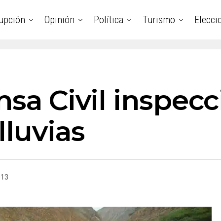
upción
Opinión
Política
Turismo
Elecci
nsa Civil inspec
lluvias
013