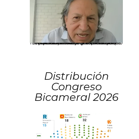
La presidenta Keiko Fujimori informó que la solicitud de indulto presentada por el expresidente Alejandro Toledo será evaluada por la Comisión de Gracias Presidenciales conforme al procedimiento establecido.
Distribución
Congreso
Bicameral 2026