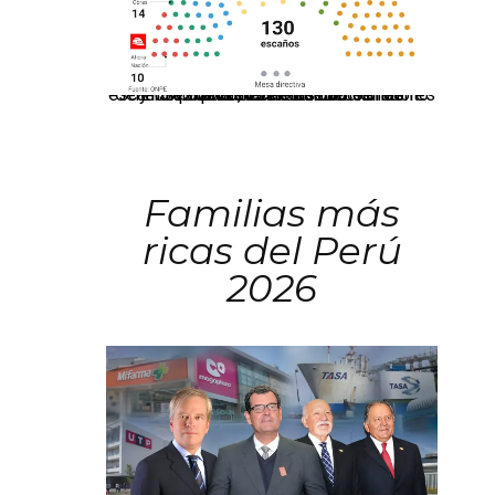
El JNE oficializó la distribución de escaños para la elección de 60 senadores y 130 diputados en las Elecciones Generales 2026, tras el restablecimiento de la Bicameralidad.
Familias más
ricas del Perú
2026