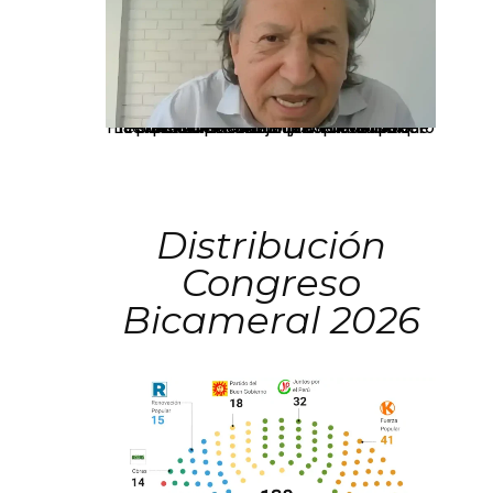
La presidenta Keiko Fujimori informó que la solicitud de indulto presentada por el expresidente Alejandro Toledo será evaluada por la Comisión de Gracias Presidenciales conforme al procedimiento establecido.
Distribución
Congreso
Bicameral 2026