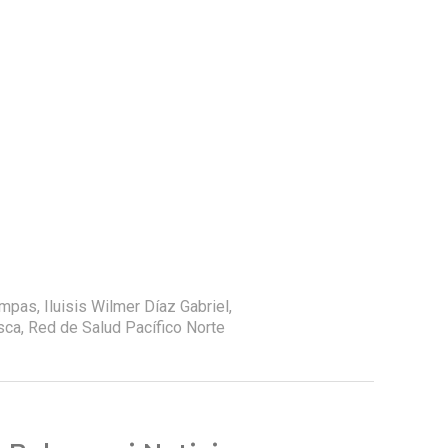
ampas
,
Iluisis Wilmer Díaz Gabriel
,
sca
,
Red de Salud Pacífico Norte