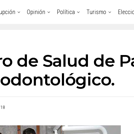
upción
Opinión
Política
Turismo
Elecci
tro de Salud de 
odontológico.
018