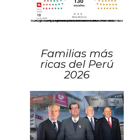
El JNE oficializó la distribución de escaños para la elección de 60 senadores y 130 diputados en las Elecciones Generales 2026, tras el restablecimiento de la Bicameralidad.
Familias más
ricas del Perú
2026