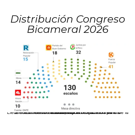
Distribución Congreso
Bicameral 2026
El JNE oficializó la distribución de escaños para la elección de 60 senadores y 130 diputados en las Elecciones Generales 2026, tras el restablecimiento de la Bicameralidad.