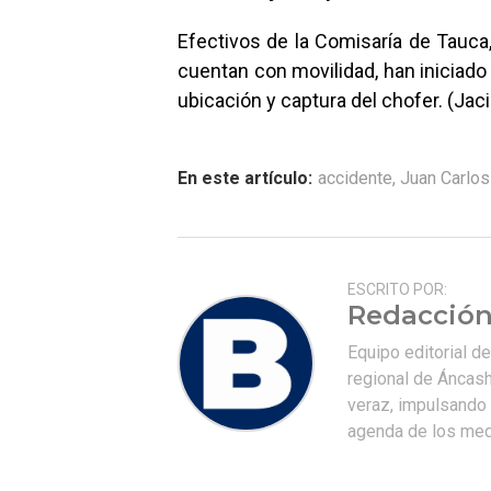
Efectivos de la Comisaría de Tauca
cuentan con movilidad, han iniciado
ubicación y captura del chofer. (Jac
En este artículo:
accidente
,
Juan Carlos
ESCRITO POR:
Redacción
Equipo editorial d
regional de Áncash
veraz, impulsando u
agenda de los medi