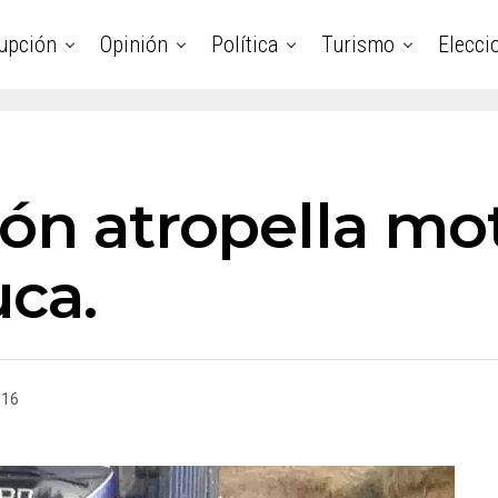
upción
Opinión
Política
Turismo
Elecci
ión atropella mo
ca.
016