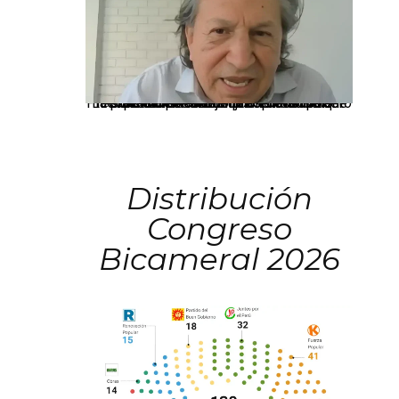
La presidenta Keiko Fujimori informó que la solicitud de indulto presentada por el expresidente Alejandro Toledo será evaluada por la Comisión de Gracias Presidenciales conforme al procedimiento establecido.
Distribución
Congreso
Bicameral 2026