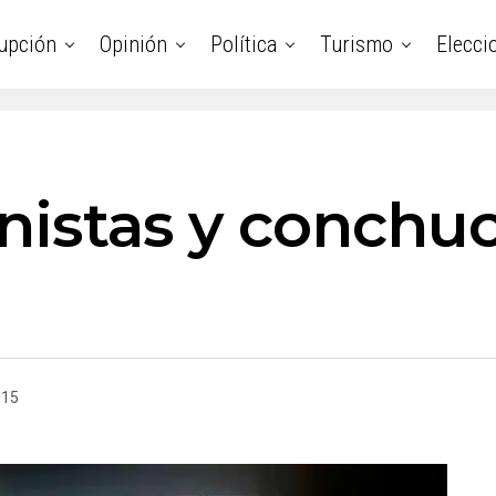
upción
Opinión
Política
Turismo
Elecci
anistas y conchu
015