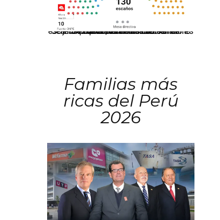
El JNE oficializó la distribución de escaños para la elección de 60 senadores y 130 diputados en las Elecciones Generales 2026, tras el restablecimiento de la Bicameralidad.
Familias más
ricas del Perú
2026