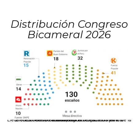
Distribución Congreso
Bicameral 2026
El JNE oficializó la distribución de escaños para la elección de 60 senadores y 130 diputados en las Elecciones Generales 2026, tras el restablecimiento de la Bicameralidad.