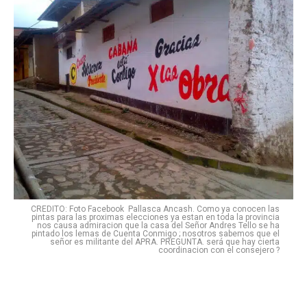
CREDITO: Foto Facebook Pallasca Ancash. Como ya conocen las
pintas para las proximas elecciones ya estan en toda la provincia
nos causa admiracion que la casa del Señor Andres Tello se ha
pintado los lemas de Cuenta Conmigo ; nosotros sabemos que el
señor es militante del APRA. PREGUNTA. será que hay cierta
coordinacion con el consejero ?