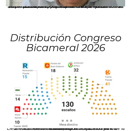
La presidenta Keiko Fujimori informó que la solicitud de indulto presentada por el expresidente Alejandro Toledo será evaluada por la Comisión de Gracias Presidenciales conforme al procedimiento establecido.
Distribución Congreso
Bicameral 2026
El JNE oficializó la distribución de escaños para la elección de 60 senadores y 130 diputados en las Elecciones Generales 2026, tras el restablecimiento de la Bicameralidad.