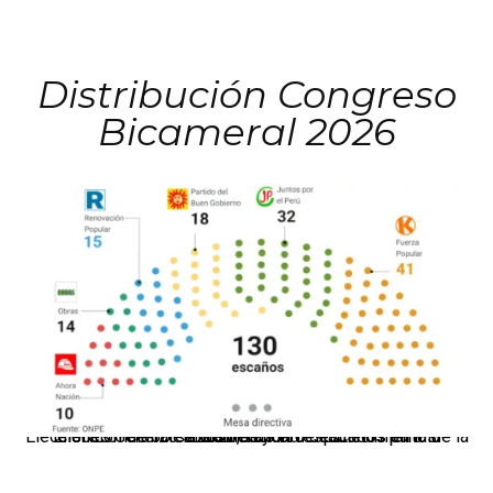
Distribución Congreso
Bicameral 2026
El JNE oficializó la distribución de escaños para la elección de 60 senadores y 130 diputados en las Elecciones Generales 2026, tras el restablecimiento de la Bicameralidad.