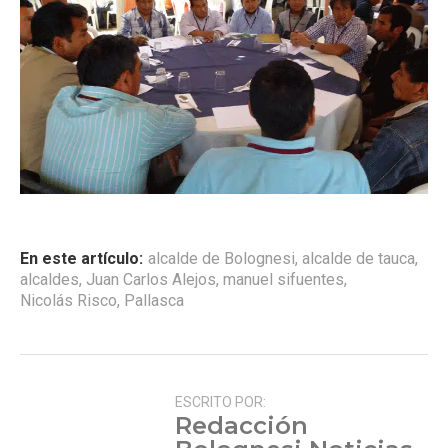
En este artículo:
alcalde de Bolognesi
,
alcalde de tauca
,
alcaldes
,
Juan Carlos Alejos
,
manuel sifuentes
,
Nicolás Risco
,
Pallasca
ESCRITO POR:
Redacción