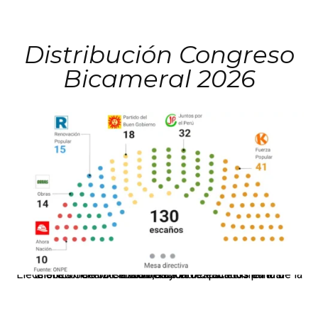
Distribución Congreso
Bicameral 2026
El JNE oficializó la distribución de escaños para la elección de 60 senadores y 130 diputados en las Elecciones Generales 2026, tras el restablecimiento de la Bicameralidad.