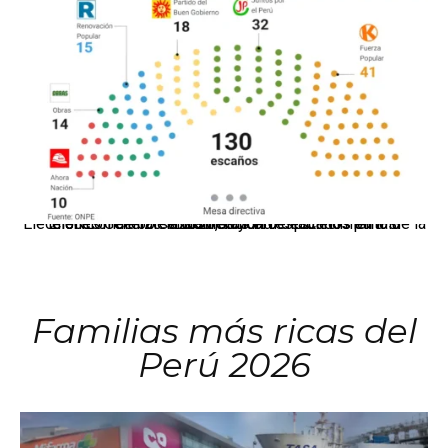
El JNE oficializó la distribución de escaños para la elección de 60 senadores y 130 diputados en las Elecciones Generales 2026, tras el restablecimiento de la Bicameralidad.
Familias más ricas del
Perú 2026