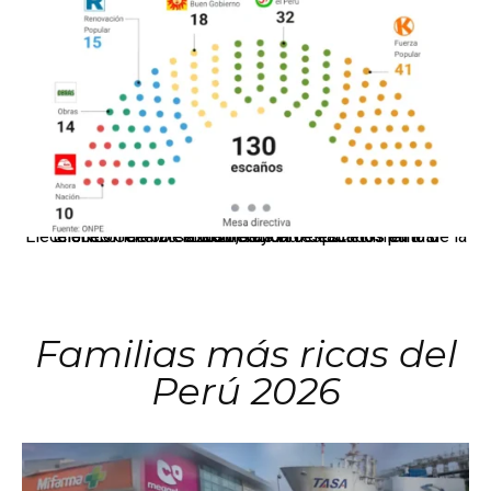
El JNE oficializó la distribución de escaños para la elección de 60 senadores y 130 diputados en las Elecciones Generales 2026, tras el restablecimiento de la Bicameralidad.
Familias más ricas del
Perú 2026