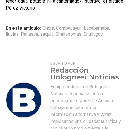
tener
agua potable ni alcantarillado», subrayó el alcalde
Pérez Victorio.
En este artículo:
Chora
,
Combacayan
,
Lacabamaba
,
lluvias
,
Pallasca
,
sequia
,
Shallapomas
,
Shullugay
ESCRITO POR:
Redacción
Bolognesi Noticias
Equipo editorial de Bolognesi
Noticias especializado en
periodismo regional de Áncash.
Trabajamos para ofrecer
información alternativa y veraz,
impulsando una ciudadanía crítica y
con criterio propio frente a la