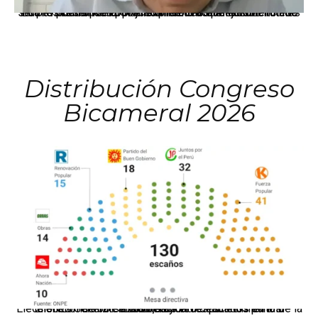
La presidenta Keiko Fujimori informó que la solicitud de indulto presentada por el expresidente Alejandro Toledo será evaluada por la Comisión de Gracias Presidenciales conforme al procedimiento establecido.
Distribución Congreso
Bicameral 2026
El JNE oficializó la distribución de escaños para la elección de 60 senadores y 130 diputados en las Elecciones Generales 2026, tras el restablecimiento de la Bicameralidad.