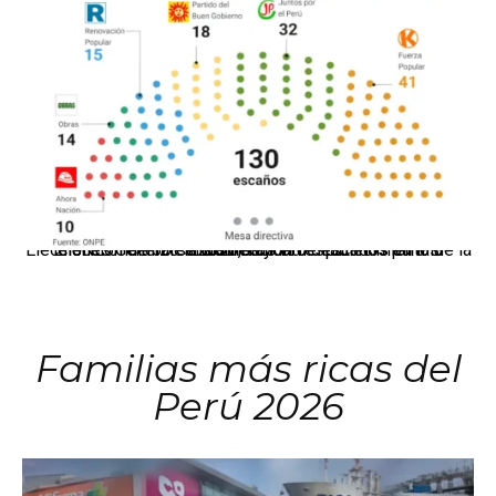
El JNE oficializó la distribución de escaños para la elección de 60 senadores y 130 diputados en las Elecciones Generales 2026, tras el restablecimiento de la Bicameralidad.
Familias más ricas del
Perú 2026