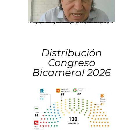
La presidenta Keiko Fujimori informó que la solicitud de indulto presentada por el expresidente Alejandro Toledo será evaluada por la Comisión de Gracias Presidenciales conforme al procedimiento establecido.
Distribución
Congreso
Bicameral 2026