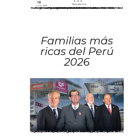
El JNE oficializó la distribución de escaños para la elección de 60 senadores y 130 diputados en las Elecciones Generales 2026, tras el restablecimiento de la Bicameralidad.
Familias más
ricas del Perú
2026
Los principales grupos empresariales del país mantienen una fuerte presencia en Áncash mediante inversiones en comercio, educación, salud e industria pesquera.