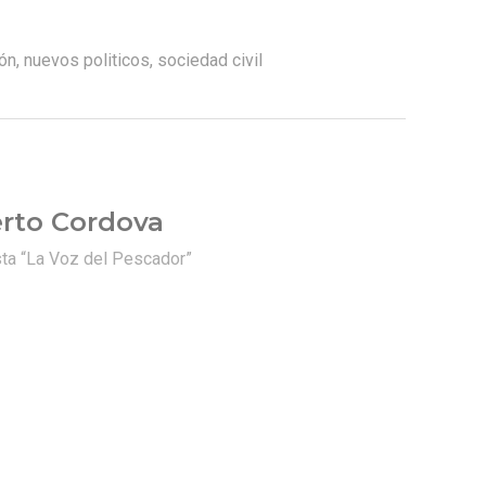
ión
,
nuevos politicos
,
sociedad civil
erto Cordova
ista “La Voz del Pescador”