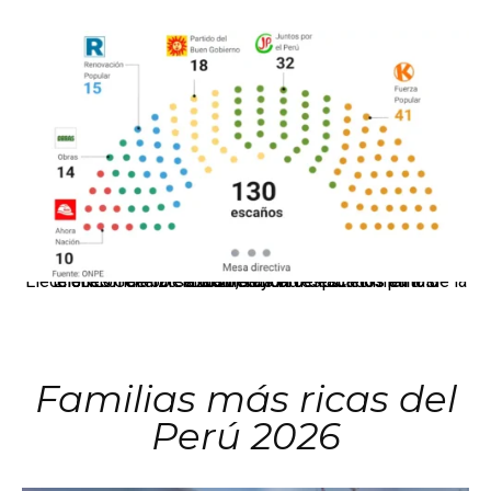
El JNE oficializó la distribución de escaños para la elección de 60 senadores y 130 diputados en las Elecciones Generales 2026, tras el restablecimiento de la Bicameralidad.
Familias más ricas del
Perú 2026