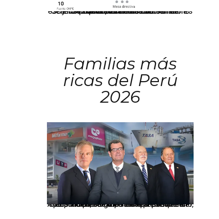
El JNE oficializó la distribución de escaños para la elección de 60 senadores y 130 diputados en las Elecciones Generales 2026, tras el restablecimiento de la Bicameralidad.
Familias más
ricas del Perú
2026
Los principales grupos empresariales del país mantienen una fuerte presencia en Áncash mediante inversiones en comercio, educación, salud e industria pesquera.