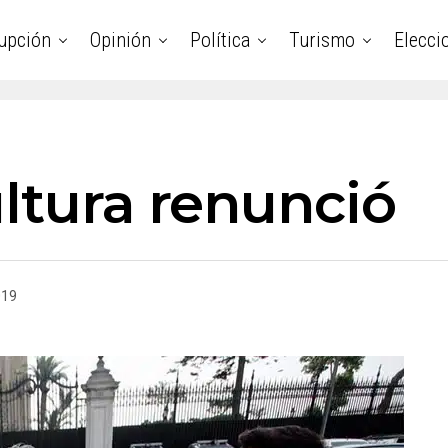
upción
Opinión
Política
Turismo
Elecci
ltura renunció
019