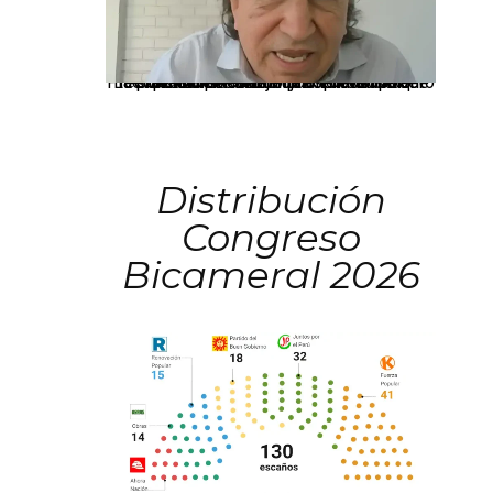
La presidenta Keiko Fujimori informó que la solicitud de indulto presentada por el expresidente Alejandro Toledo será evaluada por la Comisión de Gracias Presidenciales conforme al procedimiento establecido.
Distribución
Congreso
Bicameral 2026