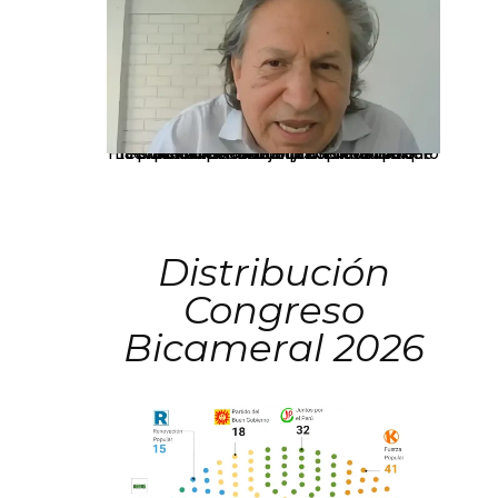
La presidenta Keiko Fujimori informó que la solicitud de indulto presentada por el expresidente Alejandro Toledo será evaluada por la Comisión de Gracias Presidenciales conforme al procedimiento establecido.
Distribución
Congreso
Bicameral 2026