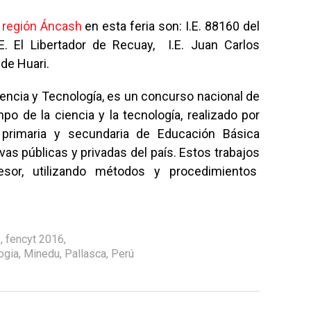
 región Áncash
en esta feria son: I.E. 88160 del
.E. El Libertador de Recuay, I.E. Juan Carlos
 de Huari.
iencia y Tecnología, es un concurso nacional de
po de la ciencia y la tecnología, realizado por
, primaria y secundaria de Educación Básica
vas públicas y privadas del país. Estos trabajos
sor, utilizando métodos y procedimientos
6
,
fencyt 2016
,
ogia
,
Minedu
,
Pallasca
,
Perú