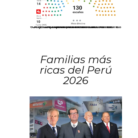
El JNE oficializó la distribución de escaños para la elección de 60 senadores y 130 diputados en las Elecciones Generales 2026, tras el restablecimiento de la Bicameralidad.
Familias más
ricas del Perú
2026