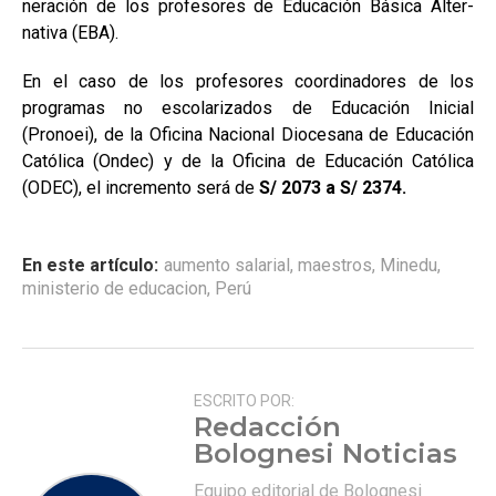
neración de los profesores de Educación Básica Alter­
nativa (EBA).
En el caso de los profeso­res coordinadores de los
programas no escolariza­dos de Educación Inicial
(Pronoei), de la Oficina Na­cional Diocesana de Educa­ción
Católica (Ondec) y de la Oficina de Educación Ca­tólica
(ODEC), el incremen­to será de
S/ 2073 a S/ 2374.
En este artículo:
aumento salarial
,
maestros
,
Minedu
,
ministerio de educacion
,
Perú
ESCRITO POR:
Redacción
Bolognesi Noticias
Equipo editorial de Bolognesi