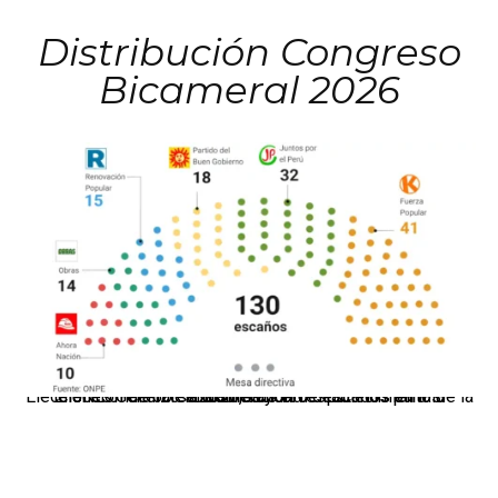
Distribución Congreso
Bicameral 2026
El JNE oficializó la distribución de escaños para la elección de 60 senadores y 130 diputados en las Elecciones Generales 2026, tras el restablecimiento de la Bicameralidad.