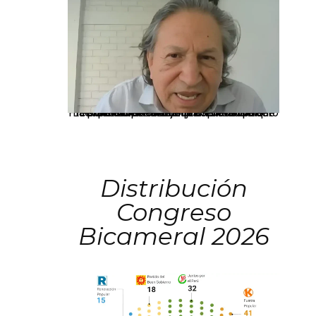
La presidenta Keiko Fujimori informó que la solicitud de indulto presentada por el expresidente Alejandro Toledo será evaluada por la Comisión de Gracias Presidenciales conforme al procedimiento establecido.
Distribución
Congreso
Bicameral 2026