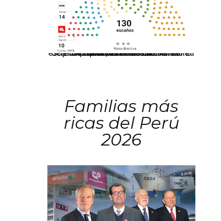
El JNE oficializó la distribución de escaños para la elección de 60 senadores y 130 diputados en las Elecciones Generales 2026, tras el restablecimiento de la Bicameralidad.
Familias más
ricas del Perú
2026