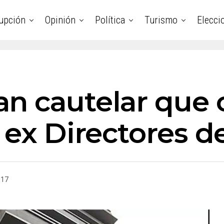
upción
Opinión
Política
Turismo
Elecci
n cautelar que
a ex Directores 
017