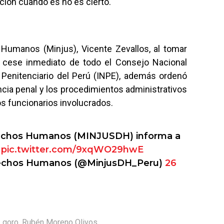
ción cuando es no es cierto.
 Humanos (Minjus), Vicente Zevallos, al tomar
l cese inmediato de todo el Consejo Nacional
l Penitenciario del Perú (INPE), además ordenó
cia penal y los procedimientos administrativos
os funcionarios involucrados.
Derechos Humanos (MINJUSDH) informa a
:
pic.twitter.com/9xqWO29hwE
Derechos Humanos (@MinjusDH_Peru)
26
,
goro
,
Rubén Moreno Olivos