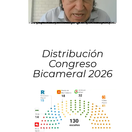
La presidenta Keiko Fujimori informó que la solicitud de indulto presentada por el expresidente Alejandro Toledo será evaluada por la Comisión de Gracias Presidenciales conforme al procedimiento establecido.
Distribución
Congreso
Bicameral 2026