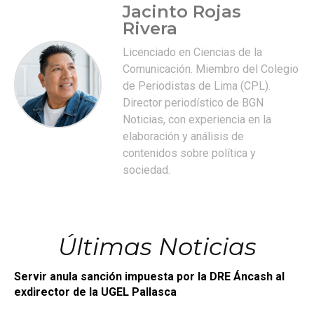
Jacinto Rojas
Rivera
Licenciado en Ciencias de la
Comunicación. Miembro del Colegio
de Periodistas de Lima (CPL).
Director periodístico de BGN
Noticias, con experiencia en la
elaboración y análisis de
contenidos sobre política y
sociedad.
Últimas Noticias
Servir anula sanción impuesta por la DRE Áncash al
exdirector de la UGEL Pallasca